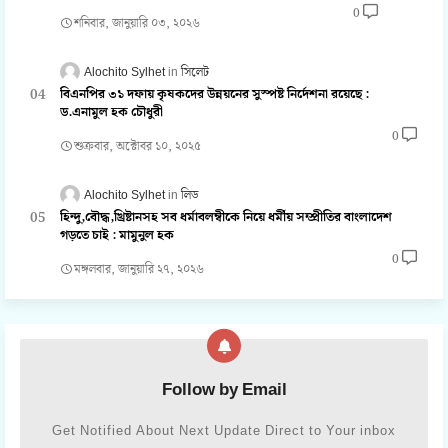
0
শনিবার, জানুয়ারি ০৩, ২০২৬
Alochito Sylhet
সিলেট
বিএনপির ৩১ দফায় কৃষকদের উন্নয়নের সুস্পষ্ট নির্দেশনা রয়েছে :
ড.এনামুল হক চৌধুরী
0
শুক্রবার, অক্টোবর ১০, ২০২৫
Alochito Sylhet
লিড
হিন্দু,বৌদ্ধ,খ্রিষ্টানসহ সব ধর্মাবলম্বীকে নিয়ে ধর্মীয় সম্প্রীতির বাংলাদেশ
গড়তে চাই : মামুনুল হক
0
মঙ্গলবার, জানুয়ারি ২৭, ২০২৬
Follow by Email
Get Notified About Next Update Direct to Your inbox