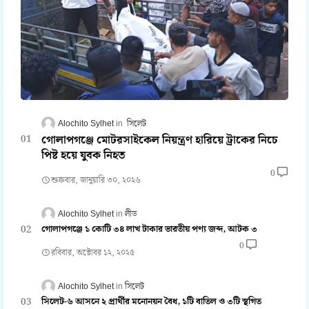
Alochito Sylhet
সিলেট
গোলাপগঞ্জে মোটরসাইকেল নিয়ন্ত্রণ হারিয়ে ট্রাকের নিচে
পিষ্ট হয়ে যুবক নিহত
0
শুক্রবার, জানুয়ারি ৩০, ২০২৬
Alochito Sylhet
লীড
গোলাপগঞ্জে ১ কোটি ৩৪ লাখ টাকার ভারতীয় পণ্য জব্দ, আটক ৩
0
রবিবার, অক্টোবর ১২, ২০২৫
Alochito Sylhet
সিলেট
সিলেট-৬ আসনে ২ প্রার্থীর মনোনয়ন বৈধ, ১টি বাতিল ও ৩টি স্থগিত